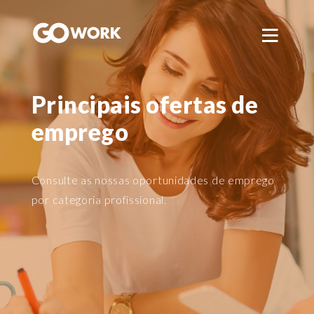
GoWork
Principais ofertas de
LOGIN
emprego
REGISTO
Consulte as nossas oportunidades de emprego
por categoria profissional.