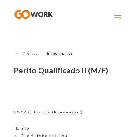
GoWork
LOGIN
Ofertas
Engenharias
REGISTO
Perito Qualificado II (M/F)
LOCAL:
Lisboa (Presencial)
Horário
2ª a 6ª feira full-time.